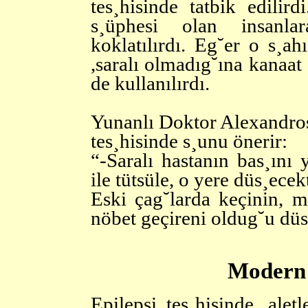
tes¸hisinde tatbik edilir
s¸üphesi olan insanla
koklatılırdı. Eg˘er o s¸a
,saralı olmadıg˘ına kanaat g
de kullanılırdı.
Yunanlı Doktor Alexandros 
tes¸hisinde s¸unu önerir:
“-Saralı hastanın bas¸ını
ile tütsüle, o yere düs¸ecekt
Eski çag˘larda keçinin, 
nöbet geçireni oldug˘u dü
Modern e
Epilepsi tes¸hisinde, alet