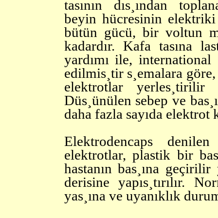
tasının dıs¸ından toplan
beyin hücresinin elektriki
bütün gücü, bir voltun m
kadardır. Kafa tasına las
yardımı ile, international 
edilmis¸tir s¸emalara göre,
elektrotlar yerles¸tirili
Düs¸ünülen sebep ve bas¸
daha fazla sayıda elektrot k
Elektrodencaps denile
elektrotlar, plastik bir ba
hastanın bas¸ına geçirilir
derisine yapıs¸tırılır. N
yas¸ına ve uyanıklık durum