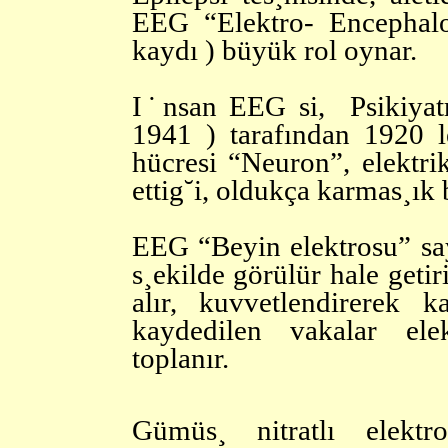
EEG “Elektro- Encephalo-
kaydı ) büyük rol oynar.
I˙nsan EEG si, Psikiya
1941 ) tarafından 1920 le
hücresi “Neuron”, elektri
ettig˘i, oldukça karmas¸ık b
EEG “Beyin elektrosu” saye
s¸ekilde görülür hale getir
alır, kuvvetlendirerek k
kaydedilen vakalar elek
toplanır.
Gümüs¸ nitratlı elektro