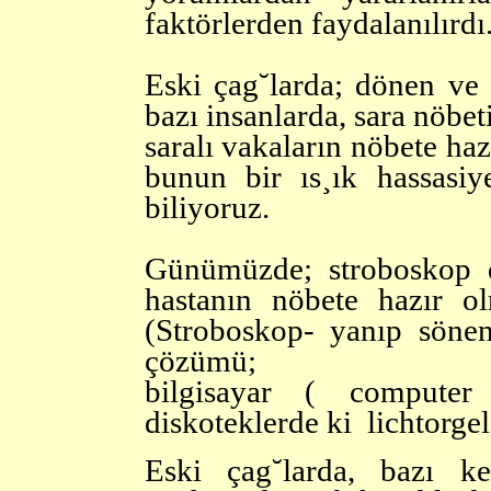
faktörlerden faydalanılırdı
Eski çag˘larda; dönen ve 
bazı insanlarda, sara nöbet
saralı vakaların nöbete ha
bunun bir ıs¸ık hassasiye
biliyoruz.
Günümüzde; stroboskop d
hastanın nöbete hazır olm
(Stroboskop- yanıp sönen 
çözümü;
bilgisayar ( computer
diskoteklerde ki lichtorge
Eski çag˘larda, bazı ke