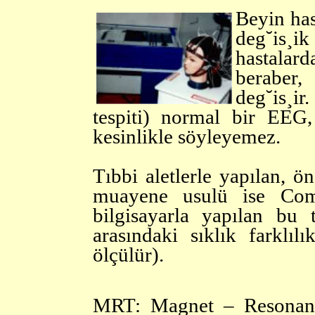
Beyin has
deg˘is¸i
hastala
beraber,
deg˘is¸i
tespiti) normal bir EEG,
kesinlikle söyleyemez.
Tıbbi aletlerle yapılan, ö
muayene usulü ise C
bilgisayarla yapılan bu 
arasındaki sıklık farklılı
ölçülür).
MRT: Magnet – Resonanz