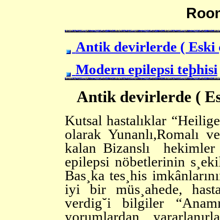
Roo
Antik devirlerde ( Eski 
Modern epilepsi teþhisi
Antik devirlerde ( Es
Kutsal hastalıklar “Heilig
olarak Yunanlı,Romalı ve
kalan Bizanslı hekimler 
epilepsi nöbetlerinin s¸eki
Bas¸ka tes¸his imkânların
iyi bir müs¸ahede, hast
verdig˘i bilgiler “Anam
yorumlardan yararlanır