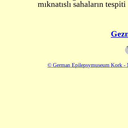
mıknatıslı sahaların tespit
Gez
© German Epilepsymuseum Kork - Mu