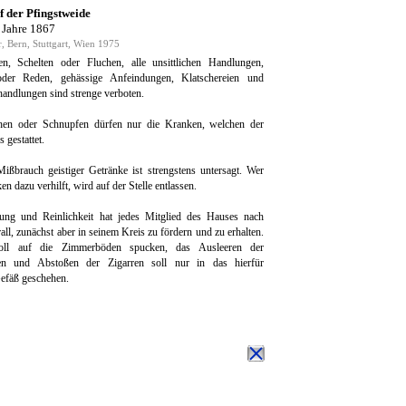
f der Pfingstweide
 Jahre 1867
r, Bern, Stuttgart, Wien 1975
n, Schelten oder Fluchen, alle unsittlichen Handlungen,
der Reden, gehässige Anfeindungen, Klatschereien und
handlungen sind strenge verboten.
en oder Schnupfen dürfen nur die Kranken, welchen der
 gestattet.
ßbrauch geistiger Getränke ist strengstens untersagt. Wer
n dazu verhilft, wird auf der Stelle entlassen.
ng und Reinlichkeit hat jedes Mitglied des Hauses nach
all, zunächst aber in seinem Kreis zu fördern und zu erhalten.
oll auf die Zimmerböden spucken, das Ausleeren der
fen und Abstoßen der Zigarren soll nur in das hierfür
efäß geschehen.