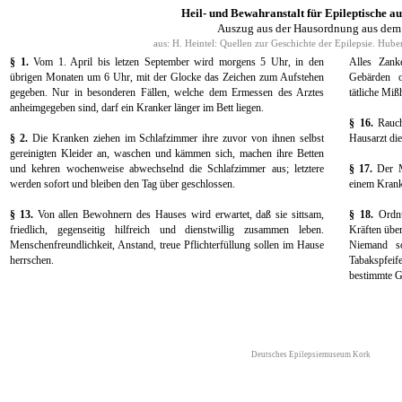
Heil- und Bewahranstalt für Epileptische au
Auszug aus der Hausordnung aus dem
aus: H. Heintel: Quellen zur Geschichte der Epilepsie. Hube
§ 1.
Vom 1. April bis letzen September wird morgens 5 Uhr, in den
Alles Zanke
übrigen Monaten um 6 Uhr, mit der Glocke das Zeichen zum Aufstehen
Gebärden o
gegeben. Nur in besonderen Fällen, welche dem Ermessen des Arztes
tätliche Miß
anheimgegeben sind, darf ein Kranker länger im Bett liegen.
§ 16.
Rauch
§ 2.
Die Kranken ziehen im Schlafzimmer ihre zuvor von ihnen selbst
Hausarzt dies
gereinigten Kleider an, waschen und kämmen sich, machen ihre Betten
und kehren wochenweise abwechselnd die Schlafzimmer aus; letztere
§ 17.
Der Mi
werden sofort und bleiben den Tag über geschlossen.
einem Kranke
§ 13.
Von allen Bewohnern des Hauses wird erwartet, daß sie sittsam,
§ 18.
Ordnu
friedlich, gegenseitig hilfreich und dienstwillig zusammen leben.
Kräften über
Menschenfreundlichkeit, Anstand, treue Pflichterfüllung sollen im Hause
Niemand s
herrschen.
Tabakspfei
bestimmte G
Deutsches Epilepsiemuseum Kork