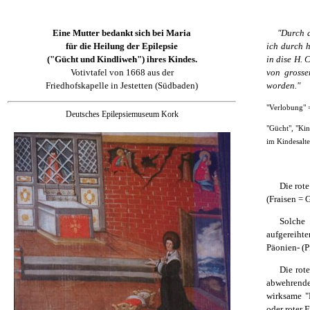
Eine Mutter bedankt sich bei Maria
"Durch d
für die Heilung der Epilepsie
ich durch 
("Gücht und Kindliweh") ihres Kindes.
in dise H.
Votivtafel von 1668 aus der
von grosse
Friedhofskapelle in Jestetten (Südbaden)
worden."
"Verlobung" 
Deutsches Epilepsiemuseum Kork
"Gücht", "Kin
im Kindesalte
Die rote
(Fraisen = 
Solche
aufgereiht
Päonien- (P
Die rot
abwehrende
wirksame "F
oder roter 