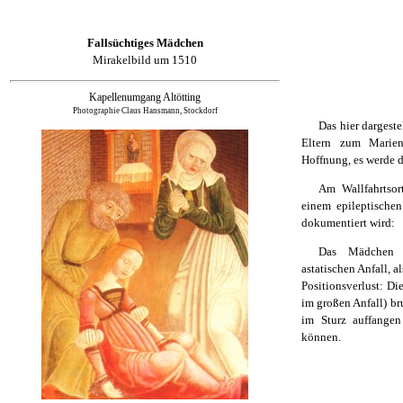
Fallsüchtiges Mädchen
Mirakelbild um 1510
Kapellenumgang Altötting
Photographie Claus Hansmann, Stockdorf
Das hier dargest
Eltern zum Marien
Hoffnung, es werde d
Am Wallfahrtso
einem epileptische
dokumentiert wird:
Das Mädchen er
astatischen Anfall, 
Positionsverlust: Di
im großen Anfall) bru
im Sturz auffange
können.