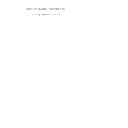
Deutsches Epilepsiemuseum Kork
www.epilepsiemuseum.de