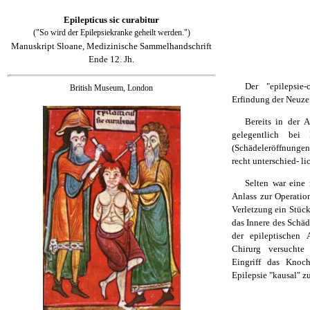
Epilepticus sic curabitur
("So wird der Epilepsiekranke geheilt werden.")
Manuskript Sloane, Medizinische Sammelhandschrift
Ende 12. Jh.
Der "epilepsie-
British Museum, London
Erfindung der Neuzei
Bereits in der 
gelegentlich bei 
(Schädeleröffnungen
recht unterschied- 
Selten war eine 
Anlass zur Operatio
Verletzung ein Stüc
das Innere des Schä
der epileptischen 
Chirurg versuchte
Eingriff das Knoc
Epilepsie "kausal" zu