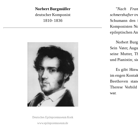
Norbert Burgmüller
"
Nach Fran
deutscher Komponist
schmerzhafter tr
1810- 1836
Schumann den f
Komponisten Nor
epileptischen An
Norbert Burg
Sein Vater, Aug
seine Mutter, T
und Pianistin; si
Es gibt Hinw
im engen Kontakt
Beethoven stan
Therese Vorbild
war.
Deutsches Epilepsiemuseum Kork
www.epilepsiemuseum.de