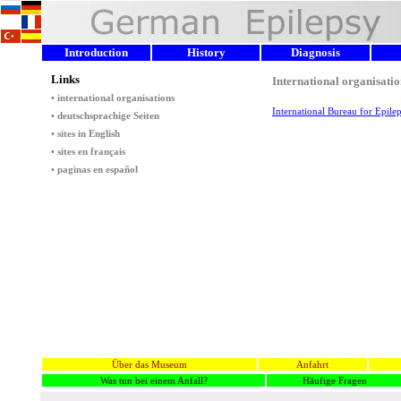
Introduction
History
Diagnosis
Über das Museum
Anfahrt
Was tun bei einem Anfall?
Häufige Fragen