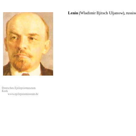
Lenin
(Wladimir Iljitsch Uljanow), russi
Deutsches Epilepsiemuseum
Kork
www.epilepsiemuseum.de