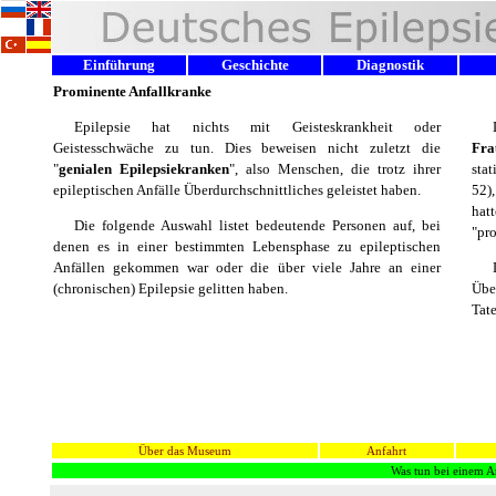
Einführung
Geschichte
Diagnostik
Prominente Anfallkranke
Epilepsie hat nichts mit Geisteskrankheit oder
Geistesschwäche zu tun. Dies beweisen nicht zuletzt die
Fra
"
genialen Epilepsiekranken
", also Menschen, die trotz ihrer
sta
epileptischen Anfälle Überdurchschnittliches geleistet haben.
52),
hat
Die folgende Auswahl listet bedeutende Personen auf, bei
"pr
denen es in einer bestimmten Lebensphase zu epileptischen
Anfällen gekommen war oder die über viele Jahre an einer
(chronischen) Epilepsie gelitten haben.
Übe
Tat
Über das Museum
Anfahrt
Was tun bei einem A