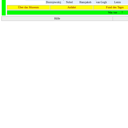
Dostojewskij
Nobel
Hansjakob
van Gogh
Lenin
Über das Museum
Anfahrt
Fund des Tages
Was tun ... ?
Hilfe