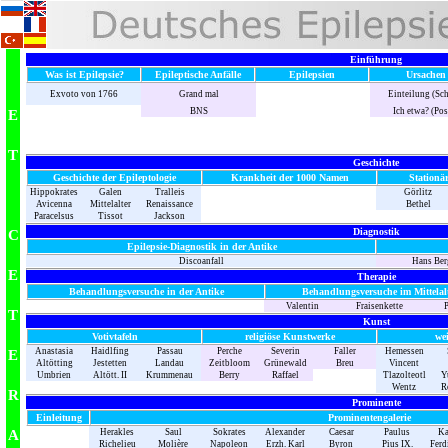
Einführung
Was ist Epilepsie?
Epileptische Anfälle
Epilepsien
Ursachen
Exvoto von 1766
Grand mal
Einteilung (Sc
BNS
Ich etwa? (Pos
E
T
Geschichte
Geschichte der Epileptologie
Krankheit der 1000 Namen
Stationä
Hippokrates
Galen
Tralleis
Görlitz
Avicenna
Mittelalter
Renaissance
Bethel
Paracelsus
Tissot
Jackson
Diagnostik
C
Epilepsie-Diagnostik in der Antike
Discoanfall
Hans Ber
E
Therapie
Behandlungsversuche in der Antike
Behandlungsversuche im Mittelal
Valentin
Fraisenkette
P
T
Kunst
Votivtafeln
religiöse Kunstwerke
we
Anastasia
Haidlfing
Passau
Perche
Severin
Faller
Hemessen
E
Altötting
Jestetten
Landau
Zeitbloom
Grünewald
Breu
Vincent
Umbrien
Altött. II
Krummenau
Berry
Raffael
Tlazolteotl
Y
Wentz
R
R
Prominente
Einleitung
Prominentengalerie
A
Herakles
Saul
Sokrates
Alexander
Caesar
Paulus
Kar
Richelieu
Molière
Napoleon
Erzh. Karl
Byron
Pius IX.
Ferd